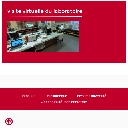
visite virtuelle du laboratoire
Infos site
Bibliothèque
heSam Université
Accessibilité: non conforme