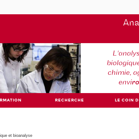
Ana
L'analy
biologiqu
chimie, a
envi
r
ORMATION
RECHERCHE
LE COIN 
que et bioanalyse