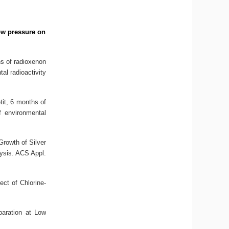
ow pressure on
s of radioxenon
al radioactivity
tit,
6 months of
f environmental
Growth of Silver
ysis
. ACS Appl.
fect of Chlorine-
paration at Low