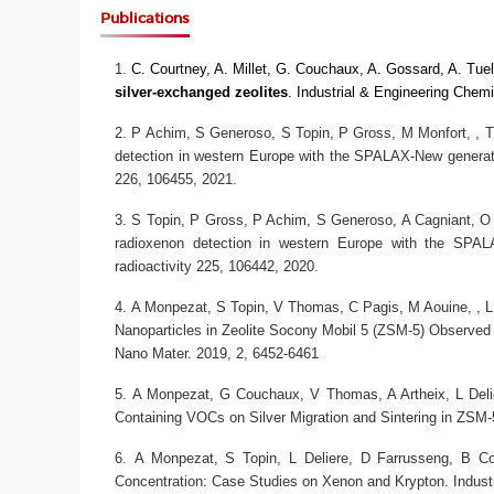
Publications
C. Courtney, A. Millet, G. Couchaux, A. Gossard, A. Tue
silver-exchanged zeolites
.
Industrial & Engineering Chemi
P Achim, S Generoso, S Topin, P Gross, M Monfort, , T 
detection in western Europe with the SPALAX-New generati
226, 106455, 2021.
S Topin, P Gross, P Achim, S Generoso, A Cagniant, O 
radioxenon detection in western Europe with the SPALA
radioactivity 225, 106442, 2020.
A Monpezat, S Topin, V Thomas, C Pagis, M Aouine, , L 
Nanoparticles in Zeolite Socony Mobil 5 (ZSM-5) Observed
Nano Mater. 2019, 2, 6452-6461
A Monpezat, G Couchaux, V Thomas, A Artheix, L Deli
Containing VOCs on Silver Migration and Sintering in ZSM
A Monpezat, S Topin, L Deliere, D Farrusseng, B 
Concentration: Case Studies on Xenon and Krypton
. Indus