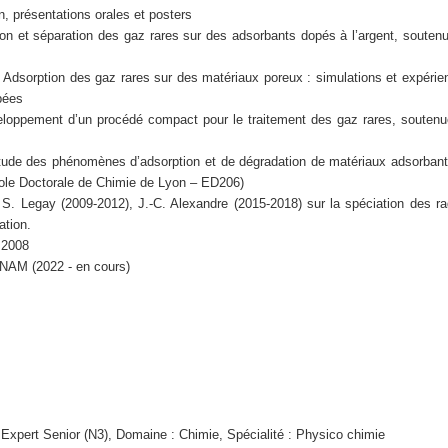
n, présentations orales et posters
ion et séparation des gaz rares sur des adsorbants dopés à l’argent, souten
Adsorption des gaz rares sur des matériaux poreux : simulations et expérie
pées
loppement d’un procédé compact pour le traitement des gaz rares, soutenu
Etude des phénomènes d’adsorption et de dégradation de matériaux adsorban
cole Doctorale de Chimie de Lyon – ED206)
S. Legay (2009-2012), J.-C. Alexandre (2015-2018) sur la spéciation des ra
ation.
 2008
NAM (2022 - en cours)
xpert Senior (N3), Domaine : Chimie, Spécialité : Physico chimie