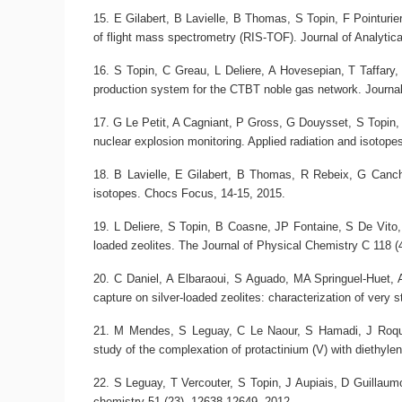
E Gilabert, B Lavielle, B Thomas, S Topin, F Pointurie
of flight mass spectrometry (RIS-TOF)
. Journal of Analyti
S Topin, C Greau, L Deliere, A Hovesepian, T Taffary, 
production system for the CTBT noble gas network
. Journa
G Le Petit, A Cagniant, P Gross, G Douysset, S Topin, 
nuclear explosion monitoring
. Applied radiation and isotope
B Lavielle, E Gilabert, B Thomas, R Rebeix, G Canch
isotopes
. Chocs Focus, 14-15, 2015.
L Deliere, S Topin, B Coasne, JP Fontaine, S De Vito,
loaded zeolites
. The Journal of Physical Chemistry C 118 (
C Daniel, A Elbaraoui, S Aguado, MA Springuel-Huet, 
capture on silver-loaded zeolites: characterization of very s
M Mendes, S Leguay, C Le Naour, S Hamadi, J Roque
study of the complexation of protactinium (V) with diethyle
S Leguay, T Vercouter, S Topin, J Aupiais, D Guillaumo
chemistry 51 (23), 12638-12649, 2012