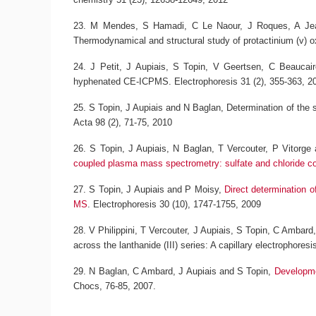
M Mendes, S Hamadi, C Le Naour, J Roques, A Jea
Thermodynamical and structural study of protactinium (v) o
J Petit, J Aupiais, S Topin, V Geertsen, C Beauca
hyphenated CE‐ICPMS.
Electrophoresis 31 (2), 355-363, 2
S Topin, J Aupiais and N Baglan,
Determination of the 
Acta 98 (2), 71-75, 2010
S Topin, J Aupiais, N Baglan, T Vercouter, P Vitorg
coupled plasma mass spectrometry: sulfate and chloride c
S Topin, J Aupiais and P Moisy,
Direct determination 
MS
. Electrophoresis 30 (10), 1747-1755, 2009
V Philippini, T Vercouter, J Aupiais, S Topin, C Ambard
across the lanthanide (III) series: A capillary electrophore
N Baglan, C Ambard, J Aupiais and S Topin,
Developme
Chocs, 76-85, 2007.