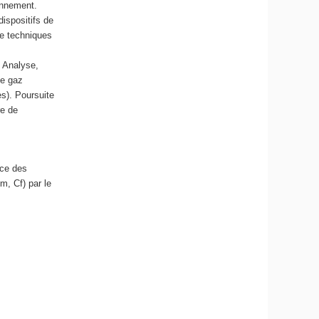
onnement.
ispositifs de
de techniques
 Analyse,
de gaz
es). Poursuite
re de
nce des
, Cf) par le