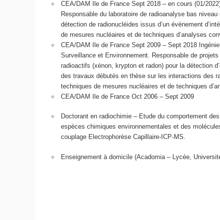
CEA/DAM Ile de France Sept 2018 – en cours (01/2022) 
Responsable du laboratoire de radioanalyse bas niveau d
détection de radionucléides issus d’un évènement d’inté
de mesures nucléaires et de techniques d’analyses co
CEA/DAM Ile de France Sept 2009 – Sept 2018 Ingénieu
Surveillance et Environnement. Responsable de projets
radioactifs (xénon, krypton et radon) pour la détection 
des travaux débutés en thèse sur les interactions des 
techniques de mesures nucléaires et de techniques d’a
CEA/DAM Ile de France Oct 2006 – Sept 2009
Doctorant en radiochimie – Etude du comportement des a
espèces chimiques environnementales et des molécules 
couplage Electrophorèse Capillaire-ICP-MS.
Enseignement à domicile (Acadomia – Lycée, Universit