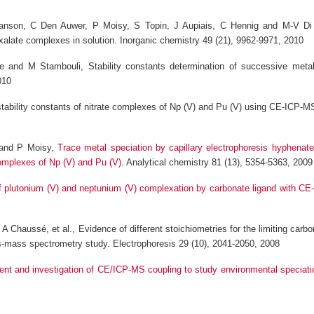
nson, C Den Auwer, P Moisy, S Topin, J Aupiais, C Hennig and M-V Di
xalate complexes in solution
. Inorganic chemistry 49 (21), 9962-9971, 2010
ire and M Stambouli,
Stability constants determination of successive met
010
stability constants of nitrate complexes of Np (V) and Pu (V) using CE-ICP-M
e and P Moisy,
Trace metal speciation by capillary electrophoresis hyphenate
omplexes of Np (V) and Pu (V)
.
Analytical chemistry 81 (13), 5354-5363, 2009
of plutonium (V) and neptunium (V) complexation by carbonate ligand with CE‐
, A Chaussé, et al.,
Evidence of different stoichiometries for the limiting car
sis‐mass spectrometry study
. Electrophoresis 29 (10), 2041-2050, 2008
nt and investigation of CE/ICP-MS coupling to study environmental speciati