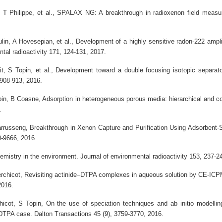
T Philippe, et al.,
SPALAX NG: A breakthrough in radioxenon field measu
in, A Hovesepian, et al.,
Development of a highly sensitive radon-222 ampli
ntal radioactivity 171, 124-131, 2017.
t, S Topin, et al.,
Development toward a double focusing isotopic separato
 908-913, 2016.
opin, B Coasne,
Adsorption in heterogeneous porous media: hierarchical and c
.
arrusseng,
Breakthrough in Xenon Capture and Purification Using Adsorbent‐S
0-9666, 2016.
hemistry in the environment.
Journal of environmental radioactivity 153, 237-2
erchicot,
Revisiting actinide–DTPA complexes in aqueous solution by CE-ICPM
2016.
hicot, S Topin,
On the use of speciation techniques and ab initio modellin
V DTPA case
. Dalton Transactions 45 (9), 3759-3770, 2016.