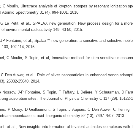
r, C Moulin,
Ultratrace analysis of krypton isotopes by resonant ionization s
cal Atomic Spectrometry 31 (4), 994-1001, 2016.
G Le Petit, et al.,
SPALAX new generation: New process design for a more 
l of environmental radioactivity 149, 43-50, 2015.
JP Fontaine, et al.,
Spalax™ new generation: a sensitive and selective noble
s 103, 102-114, 2015.
el, C Moulin, S Topin, et al,
Innovative method for ultra-sensitive measure
 C Den Auwer, et al.,
Role of silver nanoparticles in enhanced xenon adsorpti
43), 25032-25040, 2014.
A Nossov, J-P Fontaine, S Topin, T Taffary, L Deliere, Y Schuurman, D Far
trong adsorption sites
. The Journal of Physical Chemistry C 117 (29), 15122-
s, P Moisy, D Guillaumont, S Topin, J Aupiais, C Den Auwer, C Hennig,
netriaminepentaacetic acid.
Inorganic chemistry 52 (13), 7497-7507, 2013.
nt, et al.,
New insights into formation of trivalent actinides complexes with