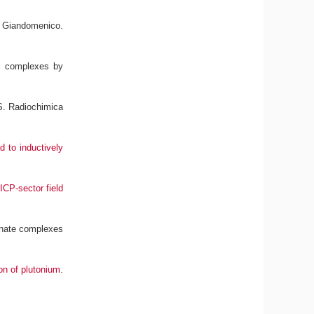
 Giandomenico.
al complexes by
S
. Radiochimica
d to inductively
ICP‐sector field
bonate complexes
on of plutonium
.