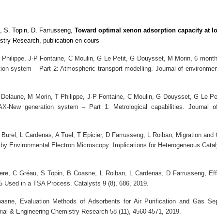
l, S. Topin, D. Farrusseng,
Toward optimal xenon adsorption capacity at l
stry Research, publication en cours
Philippe, J-P Fontaine, C Moulin, G Le Petit, G Douysset, M Morin,
6 month
on system – Part 2: Atmospheric transport modelling
. Journal of environment
Delaune, M Morin, T Philippe, J-P Fontaine, C Moulin, G Douysset, G Le Pe
X-New generation system – Part 1: Metrological capabilities
. Journal o
Burel, L Cardenas, A Tuel, T Epicier, D Farrusseng, L Roiban,
Migration and 
 by Environmental Electron Microscopy: Implications for Heterogeneous Catal
ere, C Gréau, S Topin, B Coasne, L Roiban, L Cardenas, D Farrusseng,
Ef
-5 Used in a TSA Process.
Catalysts 9 (8), 686, 2019.
Coasne,
Evaluation Methods of Adsorbents for Air Purification and Gas Se
trial & Engineering Chemistry Research 58 (11), 4560-4571, 2019.