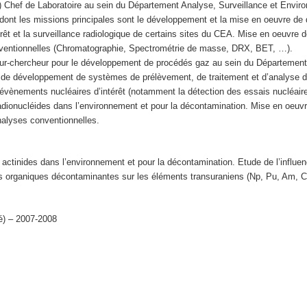
Chef de Laboratoire au sein du Département Analyse, Surveillance et Envir
ont les missions principales sont le développement et la mise en oeuvre de d
rêt et la surveillance radiologique de certains sites du CEA. Mise en oeuvre 
nventionnelles (Chromatographie, Spectrométrie de masse, DRX, BET, …).
r-chercheur pour le développement de procédés gaz au sein du Département
 de développement de systèmes de prélèvement, de traitement et d’analyse 
d’évènements nucléaires d’intérêt (notamment la détection des essais nucléair
radionucléides dans l’environnement et pour la décontamination. Mise en oeuv
nalyses conventionnelles.
ctinides dans l’environnement et pour la décontamination. Etude de l’influe
organiques décontaminantes sur les éléments transuraniens (Np, Pu, Am, Cm
é) – 2007-2008