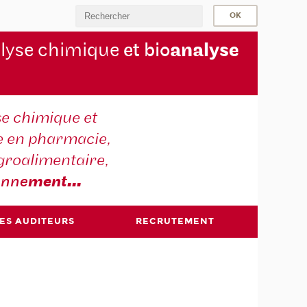
lyse chimique
et bio
analyse
se chimique et
e en pharmacie,
groalimentaire,
onne
ment
...
DES AUDITEURS
RECRUTEMENT