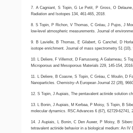
A Cagniant, S Topin, G Le Petit, P Gross, O Delaune, 
Radiation and Isotopes 134, 461-465, 2018.
S Topin, P Richon, V Thomas, C Gréau, J Pujos, J Moul
low-level atmospheric measurements
. Journal of environme
B Lavielle, B Thomas, E Gilabert, G Canchel, D Horlai
isotope enrichment
. Journal of mass spectrometry 51 (10),
L Deliere, F Villemot, D Farrusseng, A Galarneau, S T
Microporous and Mesoporous Materials 229, 145-154, 2016
L Deliere, B Coasne, S Topin, C Gréau, C Moulin, D F
Nanoparticles
. Chemistry–A European Journal 22 (28), 966
S Topin, J Aupiais,
The pentavalent actinide solution c
L Bonin, J Aupiais, M Kerbaa, P Moisy, S Topin, B Sib
molecular dynamics
. RSC Advances 6 (67), 62729-62741, 
J Aupiais, L Bonin, C Den Auwer, P Moisy, B Siberc
tetravalent actinide behavior in a biological medium: An I