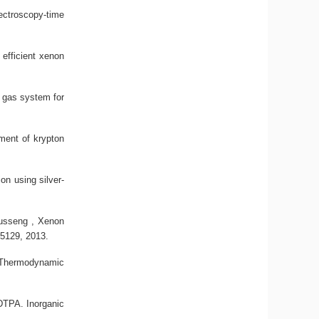
pectroscopy-time
efficient xenon
 gas system for
ment of krypton
on using silver-
russeng ,
Xenon
15129, 2013.
Thermodynamic
 DTPA.
Inorganic