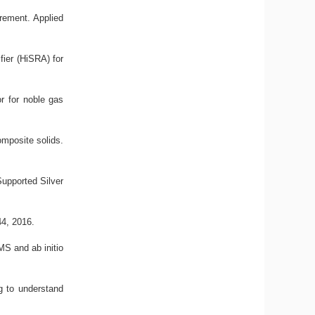
rement
. Applied
fier (HiSRA) for
r for noble gas
omposite solids
.
upported Silver
44, 2016.
S and ab initio
g to understand