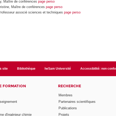
 Maître de conférences
page perso
stine, Maître de conférences
page perso
rofesseur associé sciences et techniques
page perso
s site
Bibliothèque
heSam Université
Accessibilité: non conf
E FORMATION
RECHERCHE
Membres
nseignement
Partenaires scientifiques
Publications
me d'ingénieur chimie
Projets