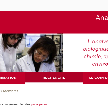
Ana
L'analy
biologiqu
chimie, a
envi
r
ORMATION
RECHERCHE
LE COIN 
Membres
e, ingénieur d'études
page perso