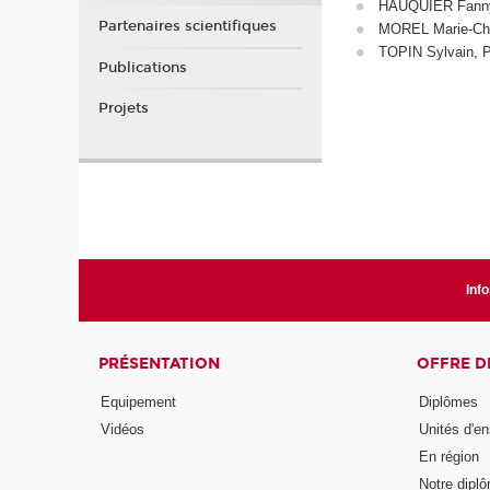
HAUQUIER Fanny,
Partenaires scientifiques
MOREL Marie-Chri
TOPIN Sylvain, P
Publications
Projets
Info
PRÉSENTATION
OFFRE D
Equipement
Diplômes
Vidéos
Unités d'e
En région
Notre diplô