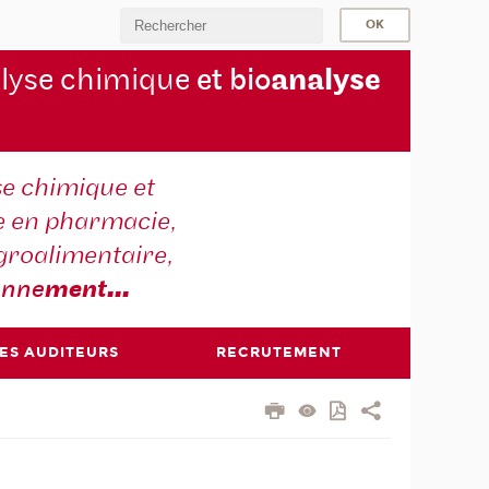
lyse chimique
et bio
analyse
se chimique et
e en pharmacie,
groalimentaire,
onne
ment
...
DES AUDITEURS
RECRUTEMENT