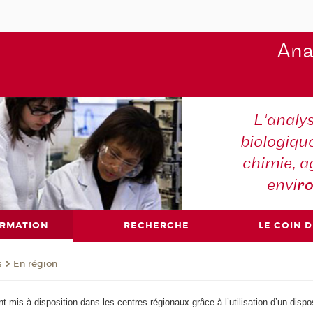
Ana
L'analy
biologiqu
chimie, a
envi
r
ORMATION
RECHERCHE
LE COIN 
s
En région
mis à disposition dans les centres régionaux grâce à l’utilisation d’un disposit