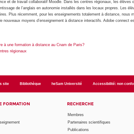
ce et de travail collaboratif Moodle. Dans les centres régionaux, les élèves 
entissage de l’anglais en autonomie installés dans les locaux propres. Les é
ires. Plus récemment, pour les enseignements totalement à distance, nous met
e nouveaux moyens d’enseignement à distance interactifs. Adobe connect est a
re à une formation à distance au Cnam de Paris?
ntres régionaux
s site
Bibliothèque
heSam Université
Accessibilité: non conf
E FORMATION
RECHERCHE
Membres
nseignement
Partenaires scientifiques
Publications