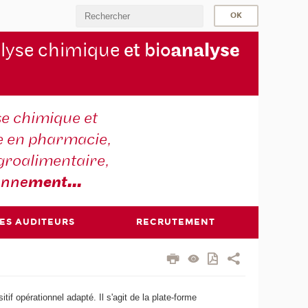
lyse chimique
et bio
analyse
se chimique et
e en pharmacie,
groalimentaire,
onne
ment
...
DES AUDITEURS
RECRUTEMENT
if opérationnel adapté. Il s'agit de la plate-forme