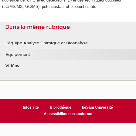
fluorescence, CPG avec détecteur FID) et des techniques couplées
(LC/MS/MS, GC/MS), potentiostats et bipotentiostats.
Dans la même rubrique
L'équipe Analyse Chimique et Bioanalyse
Equipement
Vidéos
Infos site
Bibliothèque
heSam Université
Accessibilité: non conforme