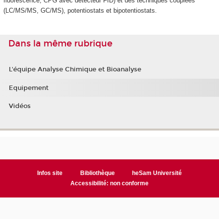
fluorescence, CPG avec détecteur FID) et des techniques couplées
(LC/MS/MS, GC/MS), potentiostats et bipotentiostats.
Dans la même rubrique
L'équipe Analyse Chimique et Bioanalyse
Equipement
Vidéos
Infos site
Bibliothèque
heSam Université
Accessibilité: non conforme