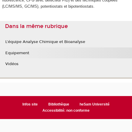
fluorescence, CPG avec détecteur FID) et des techniques couplées
(LC/MS/MS, GC/MS), potentiostats et bipotentiostats.
Dans la même rubrique
L'équipe Analyse Chimique et Bioanalyse
Equipement
Vidéos
Infos site
Bibliothèque
heSam Université
Accessibilité: non conforme