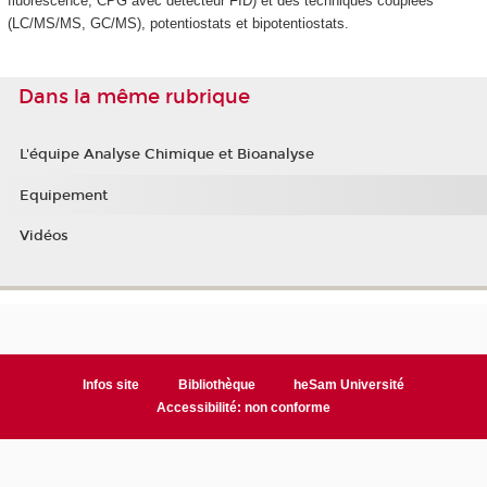
fluorescence, CPG avec détecteur FID) et des techniques couplées
(LC/MS/MS, GC/MS), potentiostats et bipotentiostats.
Dans la même rubrique
L'équipe Analyse Chimique et Bioanalyse
Equipement
Vidéos
Infos site
Bibliothèque
heSam Université
Accessibilité: non conforme