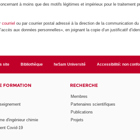
ernant à moins que des motifs légitimes et impérieux pour le traitement préva
ar
courriel
ou par courrier postal adressé à la direction de la communication d
d’accès aux données personnelles», en joignant la copie d’un justificatif d’ide
s site
Bibliothèque
heSam Université
Accessibilité: non conf
E FORMATION
RECHERCHE
Membres
nseignement
Partenaires scientifiques
Publications
me d'ingénieur chimie
Projets
ent Covid-19