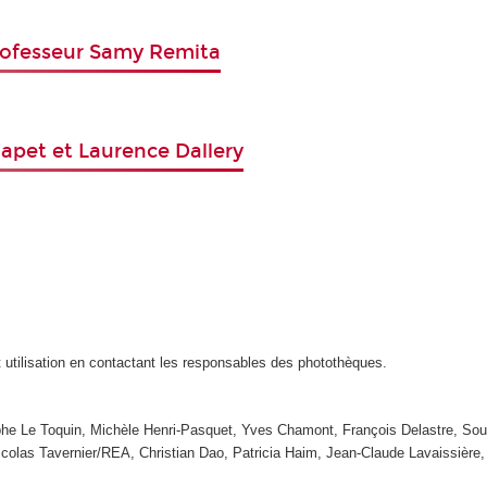
Professeur Samy Remita
hapet et Laurence Dallery
t utilisation en contactant les responsables des photothèques.
ophe Le Toquin, Michèle Henri-Pasquet, Yves Chamont, François Delastre, So
Nicolas Tavernier/REA, Christian Dao, Patricia Haim, Jean-Claude Lavaissiè