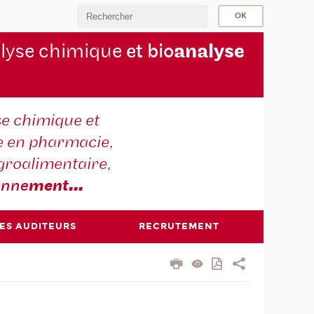
lyse chimique
et bio
analyse
se chimique et
e en pharmacie,
groalimentaire,
onne
ment
...
DES AUDITEURS
RECRUTEMENT