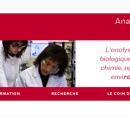
Ana
L'analy
biologiqu
chimie, a
envi
r
ORMATION
RECHERCHE
LE COIN 