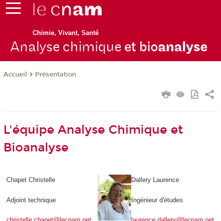
Chimie, Vivant, Santé
Analyse chimique
et bio
analyse
Présentation
Accueil
L'équipe Analyse Chimique et
Bioanalyse
Chapet Christelle
Dallery Laurence
Adjoint technique
Ingénieur d'études
christelle.chapet@lecnam.net
laurence.dallery@lecnam.net