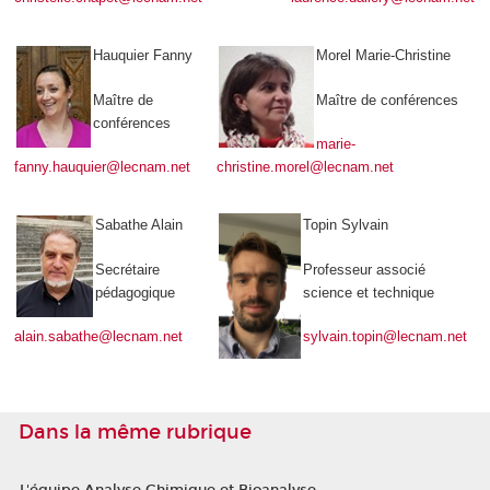
Hauquier Fanny
Morel Marie-Christine
Maître de
Maître de conférences
conférences
marie-
fanny.h
auquier@lecnam.net
christine.morel@lecnam.net
Sabathe Alain
Topin Sylvain
Secrétaire
Professeur associé
pédagogique
science et technique
alain.sabathe@lecnam.net
sylvain.topin@lecnam.net
Dans la même rubrique
L'équipe Analyse Chimique et Bioanalyse