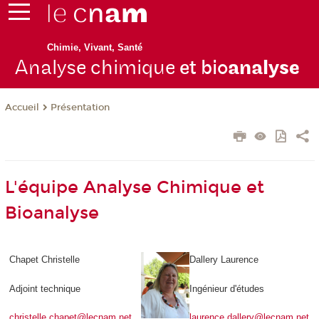
Chimie, Vivant, Santé
Analyse chimique
et bio
analyse
Présentation
Accueil
L'équipe Analyse Chimique et
Bioanalyse
Chapet Christelle
Dallery Laurence
Adjoint technique
Ingénieur d'études
christelle.chapet@lecnam.net
laurence.dallery@lecnam.net