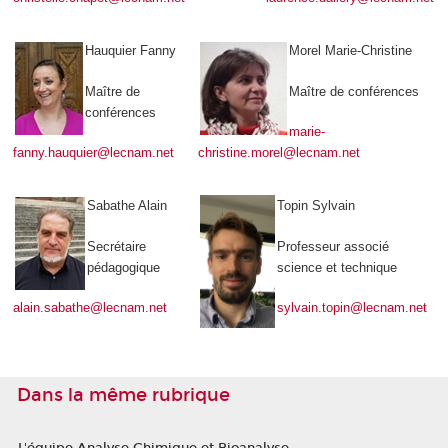
Hauquier Fanny
Morel Marie-Christine
Maître de
Maître de conférences
conférences
marie-
fanny.h
auquier@lecnam.net
christine.morel@lecnam.net
Sabathe Alain
Topin Sylvain
Secrétaire
Professeur associé
pédagogique
science et technique
alain.sabathe@lecnam.net
sylvain.topin@lecnam.net
Dans la même rubrique
L'équipe Analyse Chimique et Bioanalyse