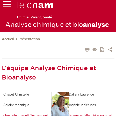
Chimie, Vivant, Santé
Analyse chimique
et bio
analyse
Présentation
Accueil
L'équipe Analyse Chimique et
Bioanalyse
Chapet Christelle
Dallery Laurence
Adjoint technique
Ingénieur d'études
christelle.chapet@lecnam.net
laurence.dallery@lecnam.net