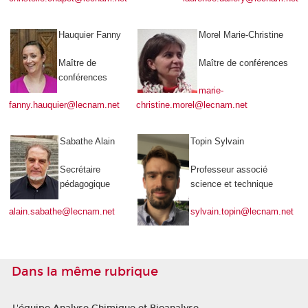
Hauquier Fanny
Morel Marie-Christine
Maître de
Maître de conférences
conférences
marie-
fanny.h
auquier@lecnam.net
christine.morel@lecnam.net
Sabathe Alain
Topin Sylvain
Secrétaire
Professeur associé
pédagogique
science et technique
alain.sabathe@lecnam.net
sylvain.topin@lecnam.net
Dans la même rubrique
L'équipe Analyse Chimique et Bioanalyse