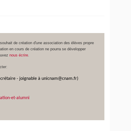
 souhait de création d'une association des élèves propre
ation en cours de création ne pourra se développer
pouvez
nous écrire
.
cter:
secrétaire - joignable à unicnam@cnam.fr)
iation-et-alumni