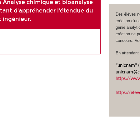
 Analyse chimique et bioanalyse
tant d'appréhender l'étendue du
Des élèves no
t ingénieur.
création d'un
génie analyti
création ne p
concours. V
En attendant
"unicnam" (C
unicnam@c
https://ww
https://ele