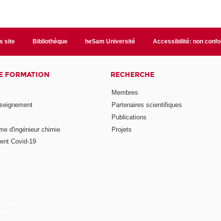
s site
Bibliothèque
heSam Université
Accessibilité: non conf
E FORMATION
RECHERCHE
Membres
nseignement
Partenaires scientifiques
Publications
me d'ingénieur chimie
Projets
ent Covid-19