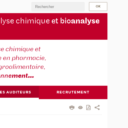
lyse chimique
et bio
analyse
se chimique et
e en pharmacie,
groalimentaire,
onne
ment
...
DES AUDITEURS
RECRUTEMENT