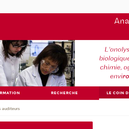
Ana
L'analy
biologiqu
chimie, a
envi
r
ORMATION
RECHERCHE
LE COIN 
s auditeurs