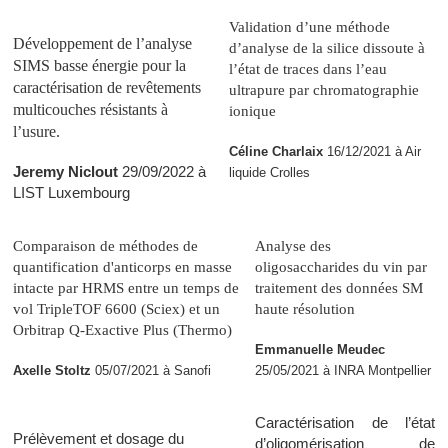
Validation d’une méthode
Développement de l’analyse
d’analyse de la silice dissoute à
SIMS basse énergie pour la
l’état de traces dans l’eau
caractérisation de revêtements
ultrapure par chromatographie
multicouches résistants à
ionique
l’usure.
Céline Charlaix
16/12/2021 à Air
Jeremy Niclout
29/09/2022 à
liquide Crolles
LIST Luxembourg
Comparaison de méthodes de
Analyse des
quantification d'anticorps en masse
oligosaccharides du vin par
intacte par HRMS entre un temps de
traitement des données SM
vol TripleTOF 6600 (Sciex) et un
haute résolution
Orbitrap Q-Exactive Plus (Thermo)
Emmanuelle Meudec
Axelle Stoltz
05/07/2021 à Sanofi
25/05/2021 à INRA Montpellier
Caractérisation de l’état
Prélèvement et dosage du
d’oligomérisation de