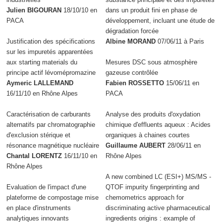
Julien BIGOURAN
18/10/10 en
dans un produit fini en phase de
PACA
développement, incluant une étude de
dégradation forcée
Justification des spécifications
Albine MORAND
07/06/11 à Paris
sur les impuretés apparentées
aux starting materials du
Mesures DSC sous atmosphère
principe actif lévomépromazine
gazeuse contrôlée
Aymeric LALLEMAND
Fabien ROSSETTO
15/06/11 en
16/11/10 en Rhône Alpes
PACA
Caractérisation de carburants
Analyse des produits d'oxydation
alternatifs par chromatographie
chimique d'effluents aqueux : Acides
d'exclusion stérique et
organiques à chaines courtes
résonance magnétique nucléaire
Guillaume AUBERT
28/06/11 en
Chantal LORENTZ
16/11/10 en
Rhône Alpes
Rhône Alpes
A new combined LC (ESI+) MS/MS -
Evaluation de l'impact d'une
QTOF impurity fingerprinting and
plateforme de compostage mise
chemometrics approach for
en place d'instruments
discriminating active pharmaceutical
analytiques innovants
ingredients origins : example of