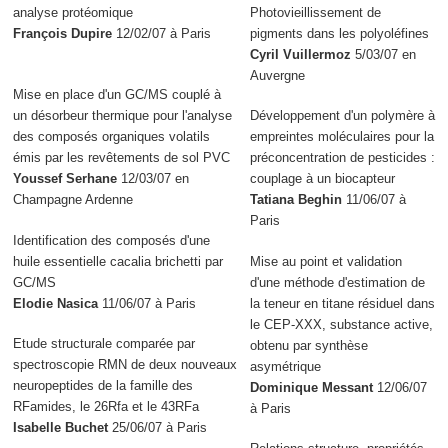
analyse protéomique
Photovieillissement de
François Dupire
12/02/07 à Paris
pigments dans les polyoléfines
Cyril Vuillermoz
5/03/07 en
Auvergne
Mise en place d'un GC/MS couplé à
un désorbeur thermique pour l'analyse
Développement d'un polymère à
des composés organiques volatils
empreintes moléculaires pour la
émis par les revêtements de sol PVC
préconcentration de pesticides :
Youssef Serhane
12/03/07 en
couplage à un biocapteur
Champagne Ardenne
Tatiana Beghin
11/06/07 à
Paris
Identification des composés d'une
huile essentielle cacalia brichetti par
Mise au point et validation
GC/MS
d'une méthode d'estimation de
Elodie Nasica
11/06/07 à Paris
la teneur en titane résiduel dans
le CEP-XXX, substance active,
Etude structurale comparée par
obtenu par synthèse
spectroscopie RMN de deux nouveaux
asymétrique
neuropeptides de la famille des
Dominique Messant
12/06/07
RFamides, le 26Rfa et le 43RFa
à Paris
Isabelle Buchet
25/06/07 à Paris