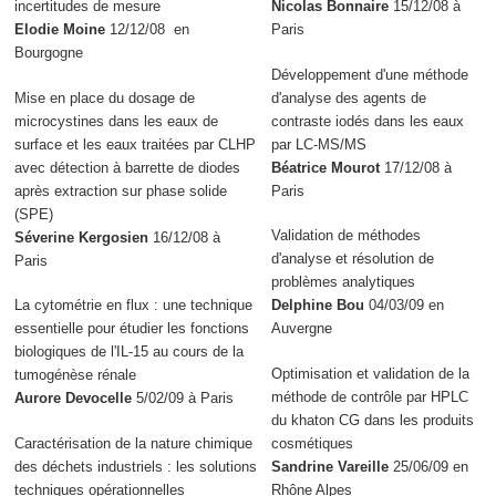
incertitudes de mesure
Nicolas Bonnaire
15/12/08 à
Elodie Moine
12/12/08 en
Paris
Bourgogne
Développement d'une méthode
Mise en place du dosage de
d'analyse des agents de
microcystines dans les eaux de
contraste iodés dans les eaux
surface et les eaux traitées par CLHP
par LC-MS/MS
avec détection à barrette de diodes
Béatrice Mourot
17/12/08 à
après extraction sur phase solide
Paris
(SPE)
Validation de méthodes
Séverine Kergosien
16/12/08 à
d'analyse et résolution de
Paris
problèmes analytiques
La cytométrie en flux : une technique
Delphine Bou
04/03/09 en
essentielle pour étudier les fonctions
Auvergne
biologiques de l'IL-15 au cours de la
Optimisation et validation de la
tumogénèse rénale
méthode de contrôle par HPLC
Aurore Devocelle
5/02/09 à Paris
du khaton CG dans les produits
Caractérisation de la nature chimique
cosmétiques
des déchets industriels : les solutions
Sandrine Vareille
25/06/09 en
techniques opérationnelles
Rhône Alpes