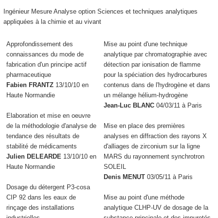
Ingénieur Mesure Analyse option Sciences et techniques analytiques
appliquées à la chimie et au vivant
Approfondissement des
Mise au point d'une technique
connaissances du mode de
analytique par chromatographie avec
fabrication d'un principe actif
détection par ionisation de flamme
pharmaceutique
pour la spéciation des hydrocarbures
Fabien FRANTZ
13/10/10 en
contenus dans de l'hydrogène et dans
Haute Normandie
un mélange hélium-hydrogène
Jean-Luc BLANC
04/03/11 à Paris
Elaboration et mise en oeuvre
de la méthodologie d'analyse de
Mise en place des premières
tendance des résultats de
analyses en diffraction des rayons X
stabilité de médicaments
d'alliages de zirconium sur la ligne
Julien DELEARDE
13/10/10 en
MARS du rayonnement synchrotron
Haute Normandie
SOLEIL
Denis MENUT
03/05/11 à Paris
Dosage du détergent P3-cosa
CIP 92 dans les eaux de
Mise au point d'une méthode
rinçage des installations
analytique CLHP-UV de dosage de la
industrielles
substance principale et des impuretés