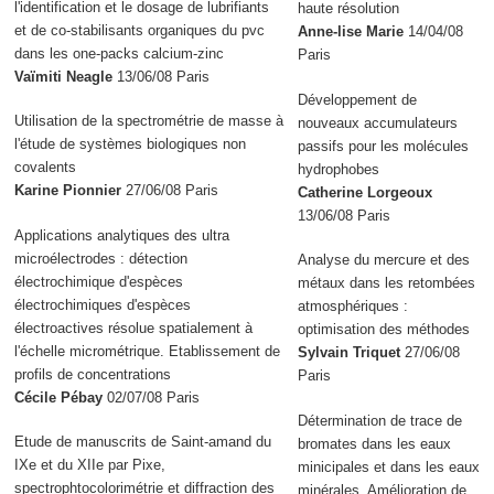
l'identification et le dosage de lubrifiants
haute résolution
et de co-stabilisants organiques du pvc
Anne-lise Marie
14/04/08
dans les one-packs calcium-zinc
Paris
Vaïmiti Neagle
13/06/08 Paris
Développement de
Utilisation de la spectrométrie de masse à
nouveaux accumulateurs
l'étude de systèmes biologiques non
passifs pour les molécules
covalents
hydrophobes
Karine Pionnier
27/06/08 Paris
Catherine Lorgeoux
13/06/08 Paris
Applications analytiques des ultra
microélectrodes : détection
Analyse du mercure et des
électrochimique d'espèces
métaux dans les retombées
électrochimiques d'espèces
atmosphériques :
électroactives résolue spatialement à
optimisation des méthodes
l'échelle micrométrique. Etablissement de
Sylvain Triquet
27/06/08
profils de concentrations
Paris
Cécile Pébay
02/07/08 Paris
Détermination de trace de
Etude de manuscrits de Saint-amand du
bromates dans les eaux
IXe et du XIIe par Pixe,
minicipales et dans les eaux
spectrophtocolorimétrie et diffraction des
minérales. Amélioration de