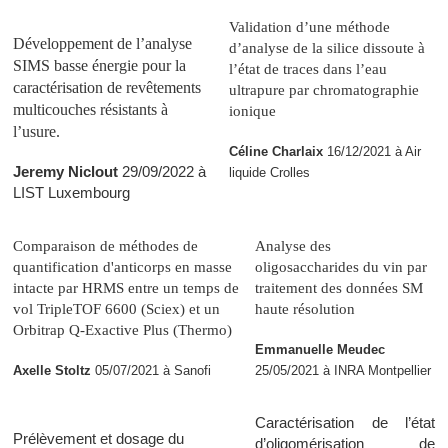
Validation d’une méthode
Développement de l’analyse
d’analyse de la silice dissoute à
SIMS basse énergie pour la
l’état de traces dans l’eau
caractérisation de revêtements
ultrapure par chromatographie
multicouches résistants à
ionique
l’usure.
Céline Charlaix
16/12/2021 à Air
Jeremy Niclout
29/09/2022 à
liquide Crolles
LIST Luxembourg
Comparaison de méthodes de
Analyse des
quantification d'anticorps en masse
oligosaccharides du vin par
intacte par HRMS entre un temps de
traitement des données SM
vol TripleTOF 6600 (Sciex) et un
haute résolution
Orbitrap Q-Exactive Plus (Thermo)
Emmanuelle Meudec
Axelle Stoltz
05/07/2021 à Sanofi
25/05/2021 à INRA Montpellier
Caractérisation de l’état
Prélèvement et dosage du
d’oligomérisation de