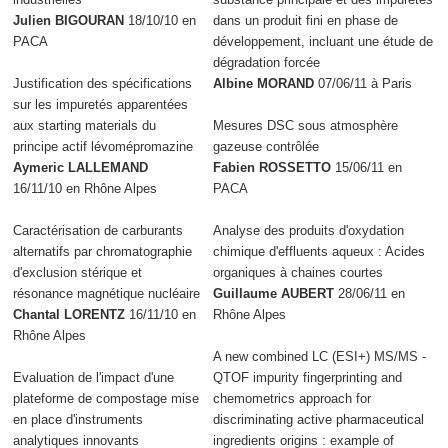
Julien BIGOURAN
18/10/10 en
dans un produit fini en phase de
PACA
développement, incluant une étude de
dégradation forcée
Justification des spécifications
Albine MORAND
07/06/11 à Paris
sur les impuretés apparentées
aux starting materials du
Mesures DSC sous atmosphère
principe actif lévomépromazine
gazeuse contrôlée
Aymeric LALLEMAND
Fabien ROSSETTO
15/06/11 en
16/11/10 en Rhône Alpes
PACA
Caractérisation de carburants
Analyse des produits d'oxydation
alternatifs par chromatographie
chimique d'effluents aqueux : Acides
d'exclusion stérique et
organiques à chaines courtes
résonance magnétique nucléaire
Guillaume AUBERT
28/06/11 en
Chantal LORENTZ
16/11/10 en
Rhône Alpes
Rhône Alpes
A new combined LC (ESI+) MS/MS -
Evaluation de l'impact d'une
QTOF impurity fingerprinting and
plateforme de compostage mise
chemometrics approach for
en place d'instruments
discriminating active pharmaceutical
analytiques innovants
ingredients origins : example of