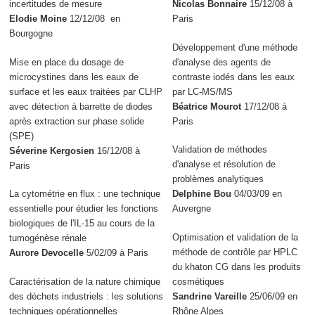
incertitudes de mesure
Nicolas Bonnaire
15/12/08 à
Elodie Moine
12/12/08 en
Paris
Bourgogne
Développement d'une méthode
Mise en place du dosage de
d'analyse des agents de
microcystines dans les eaux de
contraste iodés dans les eaux
surface et les eaux traitées par CLHP
par LC-MS/MS
avec détection à barrette de diodes
Béatrice Mourot
17/12/08 à
après extraction sur phase solide
Paris
(SPE)
Validation de méthodes
Séverine Kergosien
16/12/08 à
d'analyse et résolution de
Paris
problèmes analytiques
La cytométrie en flux : une technique
Delphine Bou
04/03/09 en
essentielle pour étudier les fonctions
Auvergne
biologiques de l'IL-15 au cours de la
Optimisation et validation de la
tumogénèse rénale
méthode de contrôle par HPLC
Aurore Devocelle
5/02/09 à Paris
du khaton CG dans les produits
Caractérisation de la nature chimique
cosmétiques
des déchets industriels : les solutions
Sandrine Vareille
25/06/09 en
techniques opérationnelles
Rhône Alpes