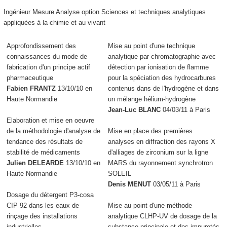
Ingénieur Mesure Analyse option Sciences et techniques analytiques
appliquées à la chimie et au vivant
Approfondissement des
Mise au point d'une technique
connaissances du mode de
analytique par chromatographie avec
fabrication d'un principe actif
détection par ionisation de flamme
pharmaceutique
pour la spéciation des hydrocarbures
Fabien FRANTZ
13/10/10 en
contenus dans de l'hydrogène et dans
Haute Normandie
un mélange hélium-hydrogène
Jean-Luc BLANC
04/03/11 à Paris
Elaboration et mise en oeuvre
de la méthodologie d'analyse de
Mise en place des premières
tendance des résultats de
analyses en diffraction des rayons X
stabilité de médicaments
d'alliages de zirconium sur la ligne
Julien DELEARDE
13/10/10 en
MARS du rayonnement synchrotron
Haute Normandie
SOLEIL
Denis MENUT
03/05/11 à Paris
Dosage du détergent P3-cosa
CIP 92 dans les eaux de
Mise au point d'une méthode
rinçage des installations
analytique CLHP-UV de dosage de la
industrielles
substance principale et des impuretés