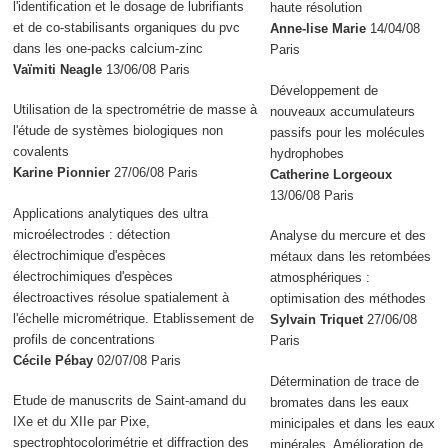
l'identification et le dosage de lubrifiants
haute résolution
et de co-stabilisants organiques du pvc
Anne-lise Marie
14/04/08
dans les one-packs calcium-zinc
Paris
Vaïmiti Neagle
13/06/08 Paris
Développement de
Utilisation de la spectrométrie de masse à
nouveaux accumulateurs
l'étude de systèmes biologiques non
passifs pour les molécules
covalents
hydrophobes
Karine Pionnier
27/06/08 Paris
Catherine Lorgeoux
13/06/08 Paris
Applications analytiques des ultra
microélectrodes : détection
Analyse du mercure et des
électrochimique d'espèces
métaux dans les retombées
électrochimiques d'espèces
atmosphériques :
électroactives résolue spatialement à
optimisation des méthodes
l'échelle micrométrique. Etablissement de
Sylvain Triquet
27/06/08
profils de concentrations
Paris
Cécile Pébay
02/07/08 Paris
Détermination de trace de
Etude de manuscrits de Saint-amand du
bromates dans les eaux
IXe et du XIIe par Pixe,
minicipales et dans les eaux
spectrophtocolorimétrie et diffraction des
minérales. Amélioration de