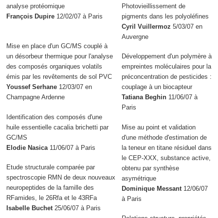
analyse protéomique
Photovieillissement de
François Dupire
12/02/07 à Paris
pigments dans les polyoléfines
Cyril Vuillermoz
5/03/07 en
Auvergne
Mise en place d'un GC/MS couplé à
un désorbeur thermique pour l'analyse
Développement d'un polymère à
des composés organiques volatils
empreintes moléculaires pour la
émis par les revêtements de sol PVC
préconcentration de pesticides :
Youssef Serhane
12/03/07 en
couplage à un biocapteur
Champagne Ardenne
Tatiana Beghin
11/06/07 à
Paris
Identification des composés d'une
huile essentielle cacalia brichetti par
Mise au point et validation
GC/MS
d'une méthode d'estimation de
Elodie Nasica
11/06/07 à Paris
la teneur en titane résiduel dans
le CEP-XXX, substance active,
Etude structurale comparée par
obtenu par synthèse
spectroscopie RMN de deux nouveaux
asymétrique
neuropeptides de la famille des
Dominique Messant
12/06/07
RFamides, le 26Rfa et le 43RFa
à Paris
Isabelle Buchet
25/06/07 à Paris