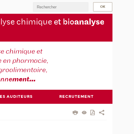
lyse chimique
et bio
analyse
se chimique et
e en pharmacie,
groalimentaire,
onne
ment
...
DES AUDITEURS
RECRUTEMENT