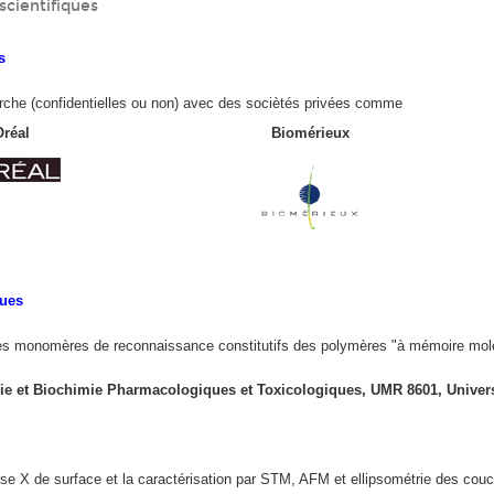
scientifiques
s
erche (confidentielles ou non) avec des sociètés privées comme
réal
Biomérieux
ques
des monomères de reconnaissance constitutifs des polymères "à mémoire molécu
ie et Biochimie Pharmacologiques et Toxicologiques, UMR 8601, Universi
yse X de surface et la caractérisation par STM, AFM et ellipsométrie des co