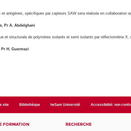
s et antigènes, spécifiques par capteurs SAW sera réalisée en collaboration a
is, Pr A. Abdelghani
que et structurale de polymères isolants et semi isolants par réflectométrie X, 
e, Pr H. Guermazi
s site
Bibliothèque
heSam Université
Accessibilité: non conf
E FORMATION
RECHERCHE