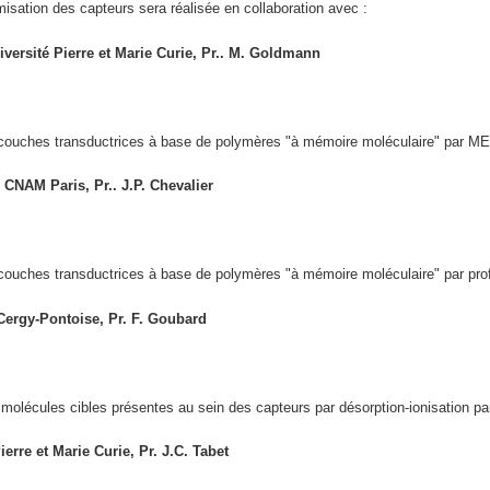
imisation des capteurs sera réalisée en collaboration avec :
iversité Pierre et Marie Curie, Pr.. M. Goldmann
 couches transductrices à base de polymères "à mémoire moléculaire" par MEB
 CNAM Paris, Pr.. J.P. Chevalier
couches transductrices à base de polymères "à mémoire moléculaire" par profi
 Cergy-Pontoise, Pr. F. Goubard
 molécules cibles présentes au sein des capteurs par désorption-ionisation pa
erre et Marie Curie, Pr. J.C. Tabet