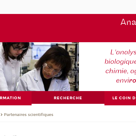
Ana
L'analy
biologiqu
chimie, a
envi
r
ORMATION
RECHERCHE
LE COIN 
Partenaires scientifiques