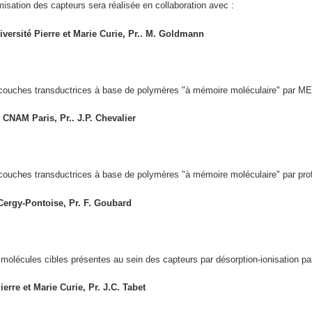
imisation des capteurs sera réalisée en collaboration avec :
iversité Pierre et Marie Curie, Pr.. M. Goldmann
 couches transductrices à base de polymères "à mémoire moléculaire" par MEB
 CNAM Paris, Pr.. J.P. Chevalier
couches transductrices à base de polymères "à mémoire moléculaire" par profi
 Cergy-Pontoise, Pr. F. Goubard
 molécules cibles présentes au sein des capteurs par désorption-ionisation pa
erre et Marie Curie, Pr. J.C. Tabet