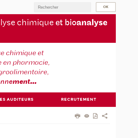
lyse chimique
et bio
analyse
se chimique et
e en pharmacie,
groalimentaire,
onne
ment
...
DES AUDITEURS
RECRUTEMENT