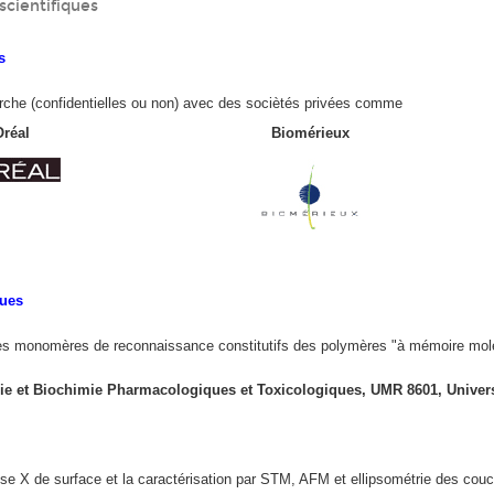
scientifiques
s
erche (confidentielles ou non) avec des sociètés privées comme
réal
Biomérieux
ques
des monomères de reconnaissance constitutifs des polymères "à mémoire molécu
ie et Biochimie Pharmacologiques et Toxicologiques, UMR 8601, Universi
yse X de surface et la caractérisation par STM, AFM et ellipsométrie des co