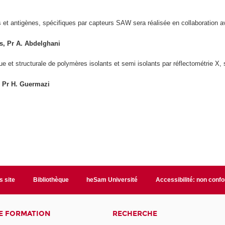
s et antigènes, spécifiques par capteurs SAW sera réalisée en collaboration a
is, Pr A. Abdelghani
que et structurale de polymères isolants et semi isolants par réflectométrie X, 
e, Pr H. Guermazi
s site
Bibliothèque
heSam Université
Accessibilité: non conf
E FORMATION
RECHERCHE