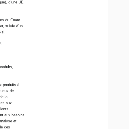
ique), d’une UE
eurs du Cnam
er, suivie
d'un
isi.
*.
produits,
x produits à
tueux
de
de la
ées aux
ients.
ant aux besoins
analyse et
 de ces