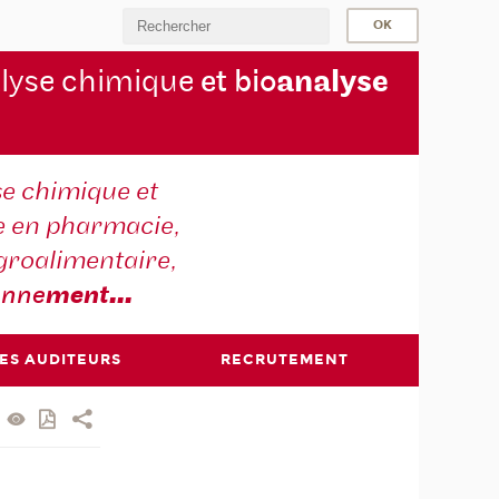
lyse chimique
et bio
analyse
se chimique et
e en pharmacie,
groalimentaire,
onne
ment
...
DES AUDITEURS
RECRUTEMENT