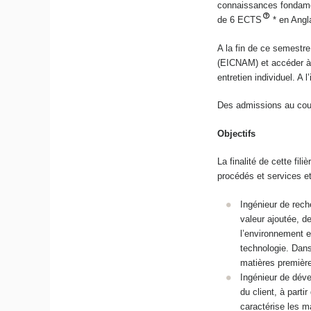
connaissances fondame
de 6 ECTS
* en Ang
A la fin de ce semestr
(EICNAM) et accéder à 
entretien individuel. A 
Des admissions au cour
Objectifs
La finalité de cette fi
procédés et services et
Ingénieur de rech
valeur ajoutée, d
l’environnement et 
technologie. Dans
matières première
Ingénieur de dével
du client, à parti
caractérise les ma