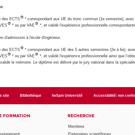
on
le des ECTS
* correspondant aux UE du tronc commun (1e semestre), avec
 VES
* ou par VAE
*, et
validé l'expérience professionnelle correspondante
en d'admission à l'école d'ingénieur.
le des ECTS
* correspondant aux UE des 5 autres
semestres (2e à 6e), ave
 VES
* ou par VAE
*,
et validé l'expérience professionnelle ainsi que l’obt
validé le mémoire. Le diplôme est délivré par le jury national dans
la spécialit
s site
Bibliothèque
heSam Université
Accessibilité: non conf
E FORMATION
RECHERCHE
Membres
nseignement
Partenaires scientifiques