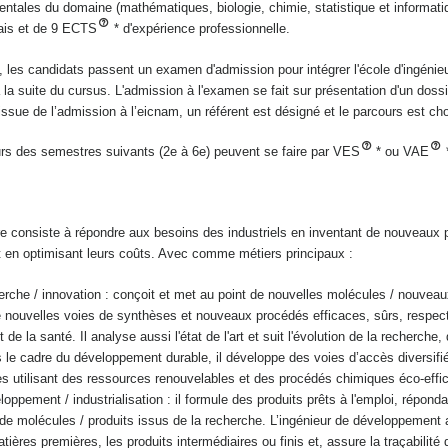
ntales du domaine (mathématiques, biologie, chimie,
statistique et informat
lais et de 9 ECTS
*
d'expérience professionnelle.
e, les candidats passent un examen d'admission pour intégrer l'école d'ingéni
la suite du
cursus. L'admission à l'examen se fait sur présentation d'un dossi
l’issue de l’admission à l’eicnam, un référent est
désigné et le parcours est cho
s des semestres suivants (2e à 6e) peuvent se faire par VES
* ou VAE
lière consiste à répondre aux besoins des industriels en inventant de nouveaux 
 en optimisant leurs
coûts. Avec comme métiers principaux :
erche / innovation : conçoit et met au point de
nouvelles molécules / nouveau
e nouvelles
voies de synthèses et nouveaux procédés efficaces, sûrs, respec
de la santé. Il analyse aussi l'état de l'art et suit
l'évolution de la recherche, 
 le cadre du
développement durable, il développe des voies d’accès diversifi
s utilisant des ressources renouvelables et des
procédés chimiques éco-effic
oppement / industrialisation : il formule des produits
prêts à l'emploi, répond
r de molécules /
produits issus de la recherche. L’ingénieur de développement 
tières premières, les produits intermédiaires ou finis et,
assure la traçabilité