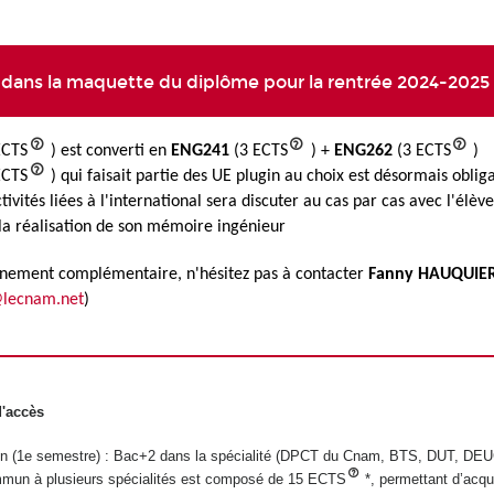
ans la maquette du diplôme pour la rentrée 2024-2025
ECTS
) est converti en
ENG241
(3 ECTS
) +
ENG262
(3 ECTS
)
ECTS
) qui faisait partie des UE plugin au choix est désormais oblig
tivités liées à l'international sera discuter au cas par cas avec l'élèv
a réalisation de son mémoire ingénieur
gnement complémentaire, n'hésitez pas à contacter
Fanny HAUQUIE
@lecnam.net
)
d'accès
n (1e semestre) : Bac+2 dans la spécialité (DPCT du Cnam, BTS, DUT, DE
mmun à plusieurs
spécialités est composé de 15 ECTS
*, permettant d’acqu