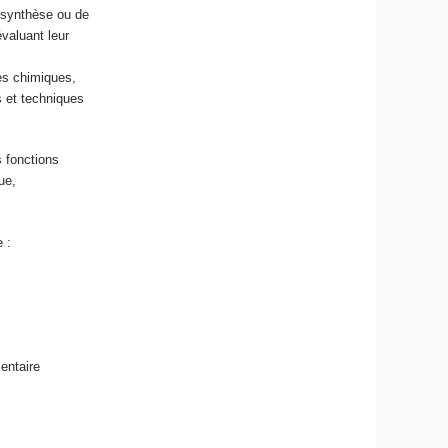
e synthèse ou de
valuant leur
es chimiques,
 et
techniques
s fonctions
ue,
 :
entaire