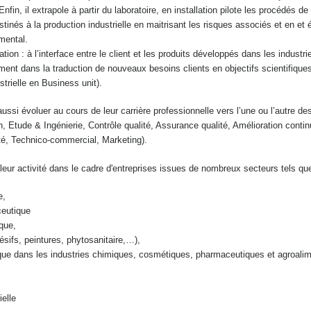
nfin, il extrapole à partir du
laboratoire, en installation pilote les procédés d
tinés à la production industrielle en maitrisant les
risques associés et en et é
mental.
tion : à l’interface entre le client et les produits
développés dans les industri
ment dans la
traduction de nouveaux besoins clients en objectifs scientifiques
strielle en Business unit).
ssi évoluer au cours de leur carrière professionnelle
vers l’une ou l’autre de
on, Etude &
Ingénierie, Contrôle qualité, Assurance qualité, Amélioration contin
é, Technico-commercial, Marketing).
eur activité dans le cadre d'entreprises issues de nombreux secteurs tels que
e,
ceutique
ique,
ésifs, peintures, phytosanitaire,…),
ique dans les industries chimiques, cosmétiques, pharmaceutiques et agroalim
ielle