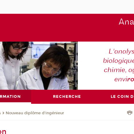
Ana
L'analy
biologiqu
chimie, a
envi
r
ORMATION
RECHERCHE
LE COIN 
s
Nouveau diplôme d'ingénieur
on