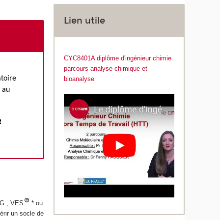
Lien utile
CYC8401A diplôme d'ingénieur chimie
parcours analyse chimique et
atoire
bioanalyse
e au
R
UG , VES
* ou
érir un socle de