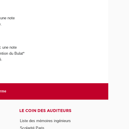
 une note
.
c une note
ention du Bulat*
é.
orme
LE COIN DES AUDITEURS
Liste des mémoires ingénieurs
Scolarité Paris