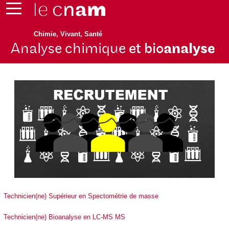
Chimie, Vivant, Santé
Analyse chimique
et bio
analyse
Technicien(ne) Supérieur en Spectométrie de masse
Technicien(ne) Bioanalyse en LC-MS MS