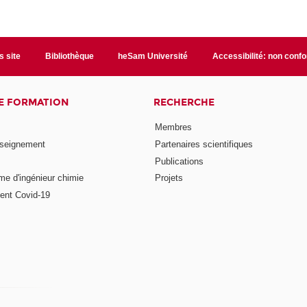
s site
Bibliothèque
heSam Université
Accessibilité: non conf
E FORMATION
RECHERCHE
Membres
nseignement
Partenaires scientifiques
Publications
me d'ingénieur chimie
Projets
ent Covid-19