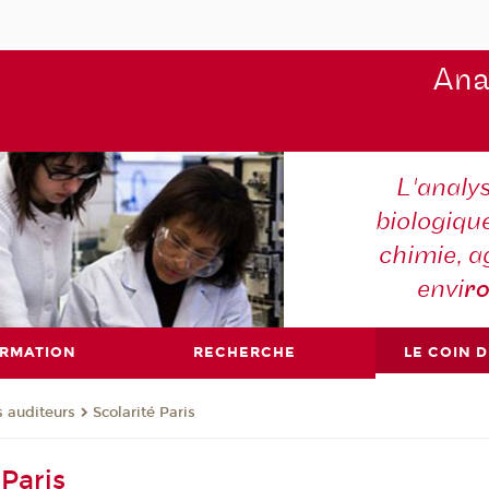
Ana
L'analy
biologiqu
chimie, a
envi
r
ORMATION
RECHERCHE
LE COIN 
s auditeurs
Scolarité Paris
 Paris