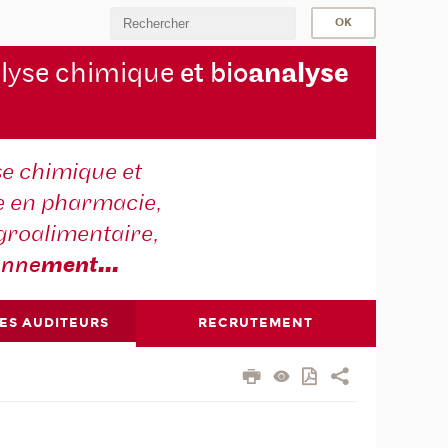
lyse chimique
et bio
analyse
se chimique et
e en pharmacie,
groalimentaire,
onne
ment
...
DES AUDITEURS
RECRUTEMENT