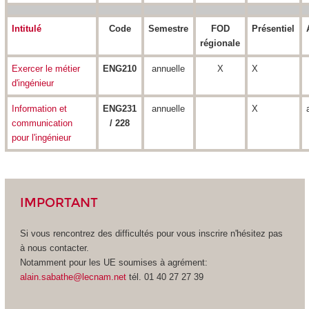
Intitulé
Code
Semestre
FOD
Présentiel
régionale
Exercer le métier
ENG210
annuelle
X
X
d'ingénieur
Information et
ENG231
annuelle
X
communication
/ 228
pour l'ingénieur
IMPORTANT
Si vous rencontrez des difficultés pour vous inscrire n'hésitez pas
à nous contacter.
Notamment pour les UE soumises à agrément
:
alain.sabathe@lecnam.net
tél. 01 40 27 27 39