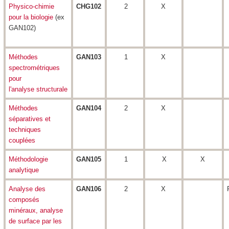
Physico-chimie
CHG102
2
X
pour la biologie
(ex
GAN102)
Méthodes
GAN103
1
X
spectrométriques
pour
l'analyse structurale
Méthodes
GAN104
2
X
séparatives et
techniques
couplées
Méthodologie
GAN105
1
X
X
analytique
Analyse des
GAN106
2
X
composés
minéraux, analyse
de surface par les