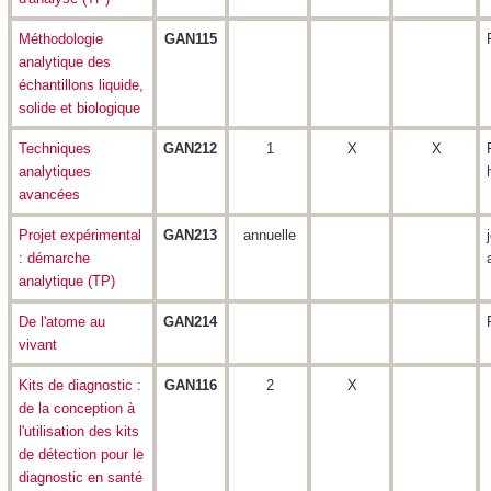
Méthodologie
GAN115
analytique des
échantillons liquide,
solide et biologique
Techniques
GAN212
1
X
X
analytiques
avancées
Projet expérimental
GAN213
annuelle
: démarche
analytique (TP)
De l'atome au
GAN214
vivant
Kits de diagnostic :
GAN116
2
X
de la conception à
l'utilisation des kits
de détection pour le
diagnostic en santé