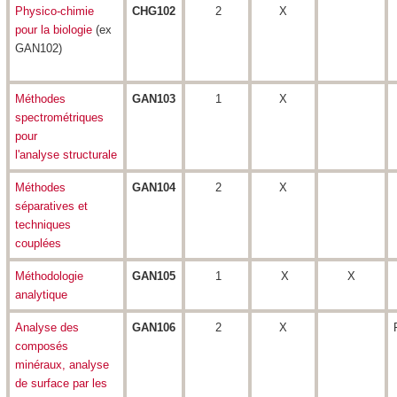
Physico-chimie
CHG102
2
X
pour la biologie
(ex
GAN102)
Méthodes
GAN103
1
X
spectrométriques
pour
l'analyse structurale
Méthodes
GAN104
2
X
séparatives et
techniques
couplées
Méthodologie
GAN105
1
X
X
analytique
Analyse des
GAN106
2
X
composés
minéraux, analyse
de surface par les