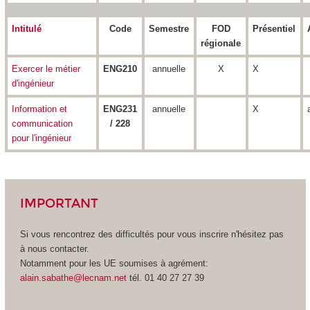
Intitulé
Code
Semestre
FOD
Présentiel
régionale
Exercer le métier
ENG210
annuelle
X
X
d'ingénieur
Information et
ENG231
annuelle
X
communication
/ 228
pour l'ingénieur
IMPORTANT
Si vous rencontrez des difficultés pour vous inscrire n'hésitez pas
à nous contacter.
Notamment pour les UE soumises à agrément
:
alain.sabathe@lecnam.net
tél. 01 40 27 27 39