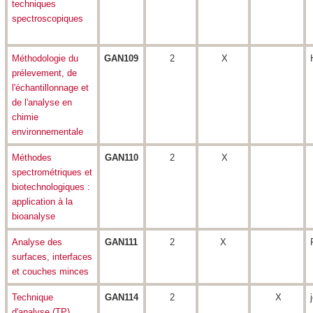
techniques
spectroscopiques
Méthodologie du
GAN109
2
X
prélevement, de
l'échantillonnage et
de l'analyse en
chimie
environnementale
Méthodes
GAN110
2
X
spectrométriques et
biotechnologiques :
application à la
bioanalyse
Analyse des
GAN111
2
X
surfaces, interfaces
et couches minces
Technique
GAN114
2
X
d'analyse (TP)