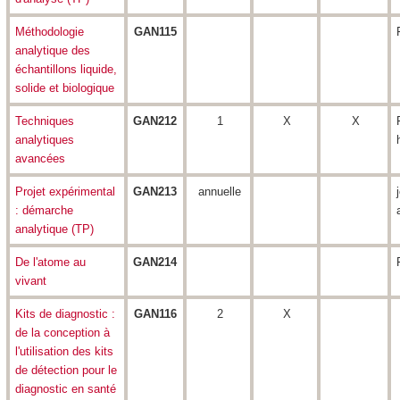
Méthodologie
GAN115
analytique des
échantillons liquide,
solide et biologique
Techniques
GAN212
1
X
X
analytiques
avancées
Projet expérimental
GAN213
annuelle
: démarche
analytique (TP)
De l'atome au
GAN214
vivant
Kits de diagnostic :
GAN116
2
X
de la conception à
l'utilisation des kits
de détection pour le
diagnostic en santé