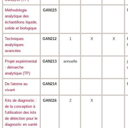
Méthodologie
GAN115
analytique des
échantillons liquide,
solide et biologique
Techniques
GAN212
1
X
X
analytiques
avancées
Projet expérimental
GAN213
annuelle
: démarche
analytique (TP)
De l'atome au
GAN214
vivant
Kits de diagnostic :
GAN116
2
X
de la conception à
l'utilisation des kits
de détection pour le
diagnostic en santé