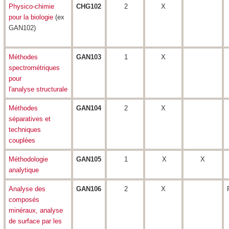
Physico-chimie
CHG102
2
X
pour la biologie
(ex
GAN102)
Méthodes
GAN103
1
X
spectrométriques
pour
l'analyse structurale
Méthodes
GAN104
2
X
séparatives et
techniques
couplées
Méthodologie
GAN105
1
X
X
analytique
Analyse des
GAN106
2
X
composés
minéraux, analyse
de surface par les