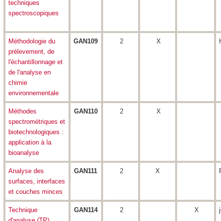
techniques
spectroscopiques
Méthodologie du
GAN109
2
X
prélevement, de
l'échantillonnage et
de l'analyse en
chimie
environnementale
Méthodes
GAN110
2
X
spectrométriques et
biotechnologiques :
application à la
bioanalyse
Analyse des
GAN111
2
X
surfaces, interfaces
et couches minces
Technique
GAN114
2
X
d'analyse (TP)