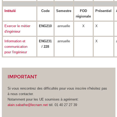
Intitulé
Code
Semestre
FOD
Présentiel
régionale
Exercer le métier
ENG210
annuelle
X
X
d'ingénieur
Information et
ENG231
annuelle
X
communication
/ 228
pour l'ingénieur
IMPORTANT
Si vous rencontrez des difficultés pour vous inscrire n'hésitez pas
à nous contacter.
Notamment pour les UE soumises à agrément
:
alain.sabathe@lecnam.net
tél. 01 40 27 27 39