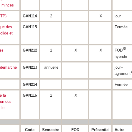
s minces
(TP)
GAN114
2
X
jour
que des
GAN115
Fermée
olide et
es
GAN212
1
X
X
FOD
hybride
: démarche
GAN213
annuelle
jour+
agrément
GAN214
Fermée
e la
GAN116
2
X
tion des
 le
Code
Semestre
FOD
Présentiel
Autre