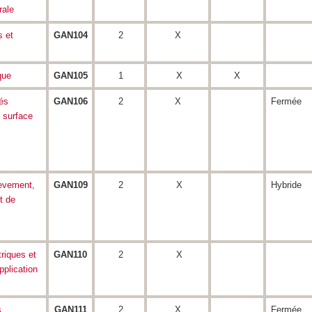
rale
s et
GAN104
2
X
que
GAN105
1
X
X
és
GAN106
2
X
Fermée
 surface
levement,
GAN109
2
X
Hybride
t de
riques et
GAN110
2
X
pplication
,
GAN111
2
X
Fermée