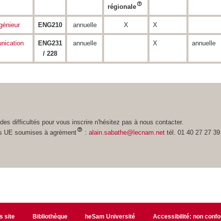
régionale
ngénieur
ENG210
annuelle
X
X
nication
ENG231
annuelle
X
annuelle
/ 228
T
des difficultés pour vous inscrire n'hésitez pas à nous contacter.
s UE soumises à agrément
:
alain.sabathe@lecnam.net
tél. 01 40 27 27 39
s site
Bibliothèque
heSam Université
Accessibilité: non conf