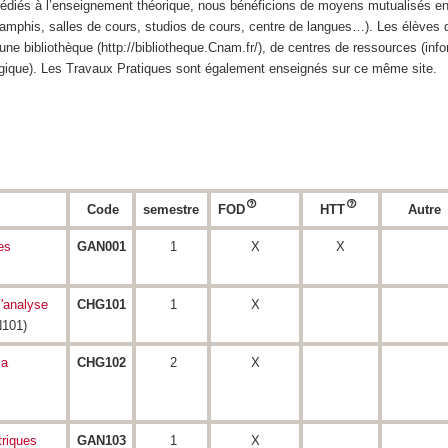
édiés à l’enseignement théorique, nous bénéficions de moyens mutualisés en
 (amphis, salles de cours, studios de cours, centre de langues…). Les élèves 
’une bibliothèque (http://bibliotheque.Cnam.fr/), de centres de ressources (inf
gique). Les Travaux Pratiques sont également enseignés sur ce même site.
Code
semestre
FOD
HTT
Autre
es
GAN001
1
X
X
l'analyse
CHG101
1
X
101)
la
CHG102
2
X
riques
GAN103
1
X