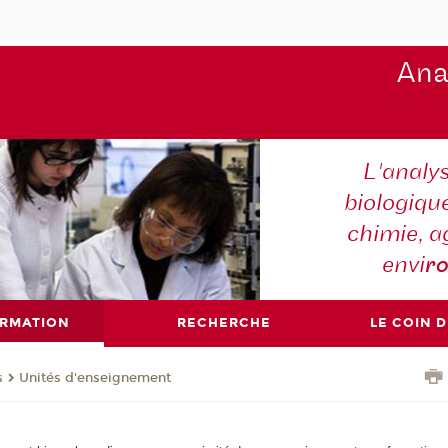
Ana
L'analy
biologiqu
chimie, a
envi
r
ORMATION
RECHERCHE
LE COIN 
s
Unités d'enseignement