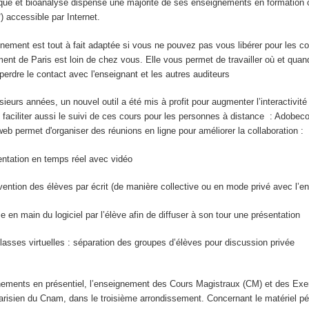
que et bioanalyse dispense une majorité de ses enseignements en formation 
*) accessible par Internet.
nement est tout à fait adaptée si vous ne pouvez pas vous libérer pour les co
ment de Paris est loin de chez vous. Elle vous permet de travailler où et quan
erdre le contact avec l'enseignant et les autres auditeurs
usieurs années, un nouvel outil a été mis à profit pour augmenter l’interactivit
faciliter aussi le suivi de ces cours pour les personnes à distance : Adobec
web permet d'organiser des réunions en ligne pour améliorer la collaboration :
entation en temps réel avec vidéo
ervention des élèves par écrit (de manière collective ou en mode privé avec l’e
se en main du logiciel par l’élève afin de diffuser à son tour une présentation
lasses virtuelles : séparation des groupes d’élèves pour discussion privée
ements en présentiel, l’enseignement des Cours Magistraux (CM) et des Exer
 parisien du Cnam, dans le troisième arrondissement. Concernant le matériel p