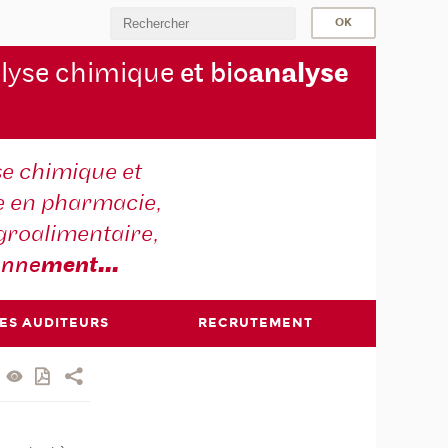
lyse chimique
et bio
analyse
se chimique et
e en pharmacie,
groalimentaire,
onne
ment
...
DES AUDITEURS
RECRUTEMENT