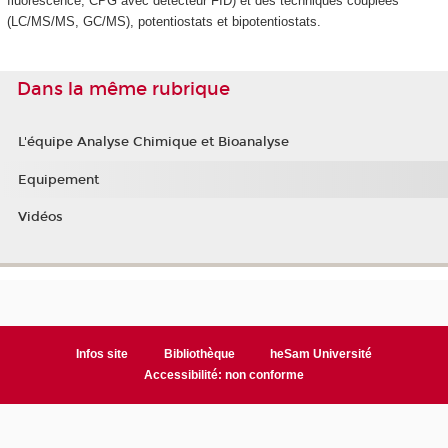
fluorescence, CPG avec détecteur FID) et des techniques couplées
(LC/MS/MS, GC/MS), potentiostats et bipotentiostats.
Dans la même rubrique
L'équipe Analyse Chimique et Bioanalyse
Equipement
Vidéos
Infos site
Bibliothèque
heSam Université
Accessibilité: non conforme