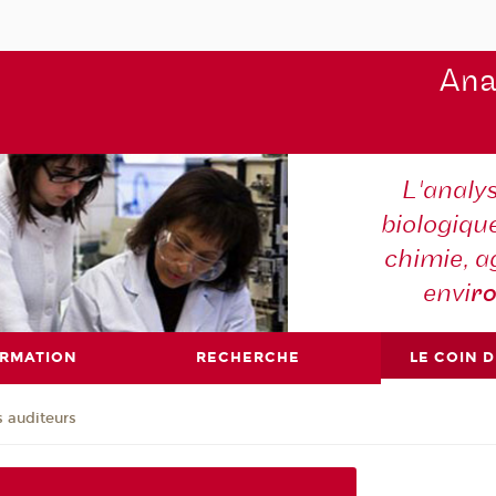
Ana
L'analy
biologiqu
chimie, a
envi
r
ORMATION
RECHERCHE
LE COIN 
s auditeurs