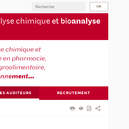
lyse chimique
et bio
analyse
se chimique et
e en pharmacie,
groalimentaire,
onne
ment
...
DES AUDITEURS
RECRUTEMENT