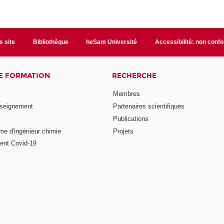
s site
Bibliothèque
heSam Université
Accessibilité: non conf
E FORMATION
RECHERCHE
Membres
nseignement
Partenaires scientifiques
Publications
me d'ingénieur chimie
Projets
ent Covid-19