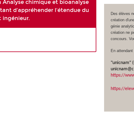
 Analyse chimique et bioanalyse
tant d'appréhender l'étendue du
Des élèves no
t ingénieur.
création d'un
génie analyti
création ne p
concours. V
En attendant
"unicnam" (C
unicnam@c
https://ww
https://ele