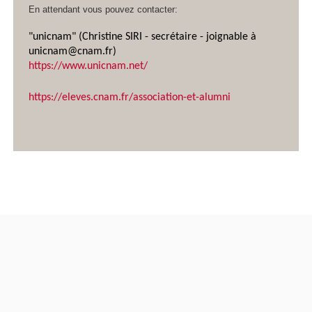
En attendant vous pouvez contacter:
"unicnam" (Christine SIRI - secrétaire - joignable à
unicnam@cnam.fr)
https://www.unicnam.net/
https://eleves.cnam.fr/association-et-alumni